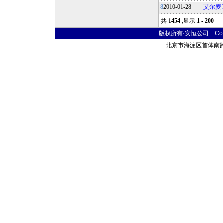
8
2010-01-28
艾尔麦无
共
1454
,显示
1 - 200
版权所有·安恒公司 Copyr
北京市海淀区首体南路9号 主语国际