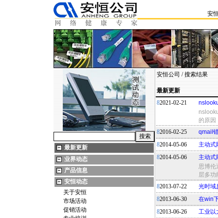
安
安恒公司
/ 搜索结果
最新更新
8
2021-02-21
nslo
nslook
的原因
8
2016-02-25
qmail错
8
2014-05-06
主动式
最新更新
8
2014-05-06
主动式
业界动态
思博伦
产品信息
层多功
安恒动态
8
2013-07-22
光时域
关于安恒
8
2013-06-30
在win
市场活动
促销活动
8
2013-06-26
工业以