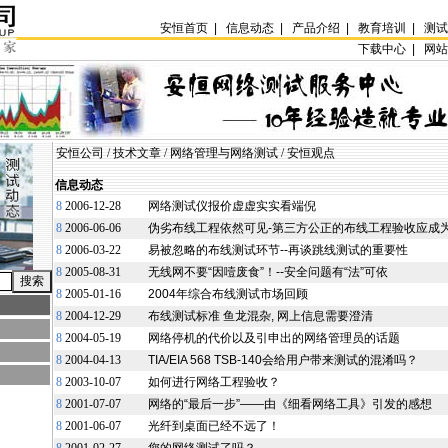
安恒首页
|
信息动态
|
产品介绍
|
教育培训
|
测
下载中心 |
网
安恒公司
/
技术文章
/
网络管理与网络测试
/
安恒观点
信息动态
8
2006-12-28
网络测试仪报价虚虚实实看端倪
8
2006-06-06
伪劣布线工程依然可见-第三方公正的布线工程验收应成
8
2006-03-22
易被忽略的布线测试环节--再谈跳线测试的重要性
8
2005-08-31
无线网不要“因噎废食”！--安全问题有“法”可依
8
2005-01-16
2004年综合布线测试市场回顾
8
2004-12-29
布线测试标准 鱼龙混杂, 网上信息需要澄清
8
2004-05-19
网络停机的代价以及引申出的网络管理员的话题
8
2004-04-13
TIA/EIA 568 TSB-140会给用户带来测试的混淆吗？
8
2003-10-07
如何进行网络工程验收？
8
2001-07-07
网络的“最后一步”——由《细看网络工具》引发的感想
8
2001-06-07
光纤到桌面已经不远了！