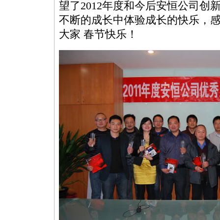
望了2012年度和今后安恒公司创
不断的成长中体验成长的快乐，
大家 春节快乐！