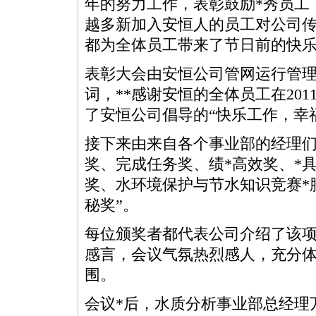
年的努力工作，表彰鼓励
*
秀员工
越多新加入安恒人的员工对公司
都为全体员工带来了节日前的快
表彰大会由安恒公司管网运行管
词，
*
*
感谢安恒的全体员工在20
了安恒公司倡导的“快乐工作，幸
接下来由来自各个事业部的经理们
奖、完成任务奖、绩
*
高效奖、
*
奖、水环境保护与节水知识竞赛
*
秘奖”。
每位颁奖者都代表公司介绍了该
感言，会议气氛热烈感人，充分
围。
会议
*
后，水质分析事业部总经理