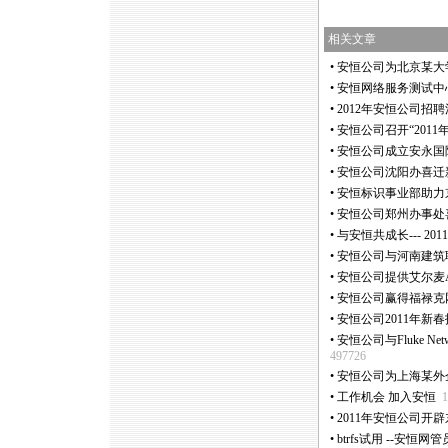
相关文章
•
安恒公司为北京某大
•
安恒网络服务测试中
•
2012年安恒公司招
•
安恒公司召开“2011
•
安恒公司成立安永国
•
安恒公司沈阳办喜迁
•
安恒标识事业部助力
•
安恒公司郑州办事处
•
与安恒共成长--- 2
•
安恒公司与河南建筑
•
安恒公司提供艾尔麦Ai
•
安恒公司赢得福禄克网
•
安恒公司2011年新
•
安恒公司与Fluke N
497726
•
安恒公司为上海某外
•
工作机会 加入安恒
1
•
2011年安恒公司开
•
btrfs试用 --安恒网