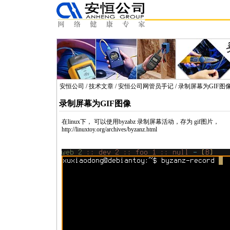
安恒公司
/
技术文章
/
安恒公司网管员手记
/ 录制屏幕为GIF图
录制屏幕为GIF图像
在
linux
下， 可以使用
byzabz
录制屏幕活动，存为 gif图片，
http://
linux
toy.org/archives/byzanz.html