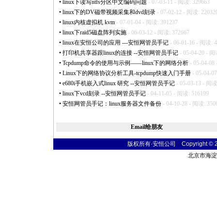
•
linux下读写ntfs分区中文编码问题
- 07-03-11 - 阅读: 329663
•
linux下的DV磁带视频采集和dvd刻录
- 07-02-12 - 阅读: 22032
•
linux内核虚拟机 kvm
- 07-01-04 - 阅读: 391237
•
linux下raid5磁盘阵列实施
- 06-03-12 - 阅读: 372667
•
linux在安恒公司的应用 ---安恒网管员手记
- 06-01-16 - 阅读: 
•
打印机共享器跟linux的连接 --安恒网管员手记
- 05-04-20 - 阅
•
Tcpdump命令的使用与示例——linux下的网络分析
- 05-04-08
•
Linux下的网络协议分析工具-tcpdump快速入门手册
- 05-04-0
•
e680i手机嵌入式linux 研究 --安恒网管员手记
- 05-03-13 - 阅读
•
linux下vcd刻录 --安恒网管员手记
- 04-11-05 - 阅读: 516199
•
安恒网管员手记：linux服务器文件备份
- 04-10-28 - 阅读: 350
Email给朋友
版权所有·安恒公司 Copyright © 2004
北京市海淀