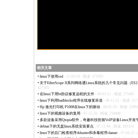
相关文章
•
linux下使用ssd
- 11-03-10 - 阅读: 371955
•
关于EtherScope II系列网络通Linux系统的几个常见问题（ES2-LAN,
327183
•
在linux下用bt协议修复远程的文件
- 09-03-12 - 阅读: 275401
•
linux下利用badblocks程序在线修复坏道
- 08-12-25 - 阅读: 317
•
Hp 激光打印机 P1008在linux下的驱动
- 08-01-16 - 阅读: 3296
•
linux下的视频设备的复用
- 07-12-20 - 阅读: 259408
•
多款设备采用Qtopia软件，奇趣科技统领VoIP设备Linux开发
•
debian下的无盘linux系统安装要点
- 07-12-08 - 阅读: 293314
•
linux下的后门检查程序rkhunter和杀毒程序clamav
- 07-04-22 