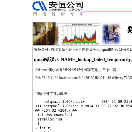
安恒公司
/
技术文章
/
安恒公司网管员手记
/ qmail错误: CNAME_lo
qmail错误: CNAME_lookup_failed_temporarily._
*
近
qmail
偶尔会有
*
些域
*
发邮件出现问题， 日志中写
Feb 22 16:41:24 localhost
qmail
: 1456130484.941418 delivery 71082
用这个补丁可以解决:
--- net
qmail
-1.06/dns.c~	2014-11-09 21:30:43.000000000 +0100

+++ net
qmail
-1.06/dns.c	2014-11-09 21:32:36.954314782 +0100

@@ -204,32 +204,7 @@

 int dns_
cname
(sa)

 stralloc *sa;

 {

- int r;
