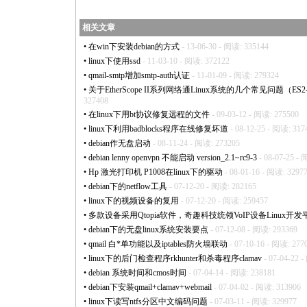
相关文章
•
在win下安装debian的方式
- 13-06-30 - 阅读: 335144
•
linux下使用ssd
- 11-03-10 - 阅读: 372122
•
qmail-smtp增加smtp-auth认证
- 11-01-09 - 阅读: 279324
•
关于EtherScope II系列网络通Linux系统的几个常见问题（ES2-LAN,
327408
•
在linux下用bt协议修复远程的文件
- 09-03-12 - 阅读: 275500
•
linux下利用badblocks程序在线修复坏道
- 08-12-25 - 阅读: 317
•
debian作无盘启动
- 08-11-24 - 阅读: 273205
•
debian lenny openvpn 不能启动 version_2.1~rc9-3
- 08-07-25 -
•
Hp 激光打印机 P1008在linux下的驱动
- 08-01-16 - 阅读: 3297
•
debian下的netflow工具
- 07-12-20 - 阅读: 282165
•
linux下的视频设备的复用
- 07-12-20 - 阅读: 259457
•
多款设备采用Qtopia软件，奇趣科技统领VoIP设备Linux开发
•
debian下的无盘linux系统安装要点
- 07-12-08 - 阅读: 293369
•
qmail 白
*
单功能以及iptables防火墙联动
- 07-10-16 - 阅读: 277
•
linux下的后门检查程序rkhunter和杀毒程序clamav
- 07-04-22 
•
debian 系统时间和cmos时间
- 07-04-14 - 阅读: 238181
•
debian下安装qmail+clamav+webmail
- 07-04-02 - 阅读: 313906
•
linux下读写ntfs分区中文编码问题
- 07-03-11 - 阅读: 329977