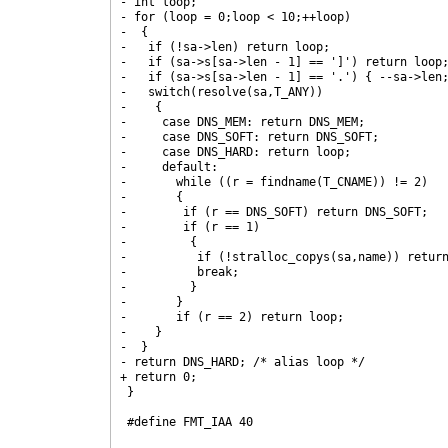
- int loop;

- for (loop = 0;loop < 10;++loop)

-  {

-   if (!sa->len) return loop;

-   if (sa->s[sa->len - 1] == ']') return loop;
-   if (sa->s[sa->len - 1] == '.') { --sa->len;
-   switch(resolve(sa,T_ANY))

-    {

-     case DNS_MEM: return DNS_MEM;

-     case DNS_SOFT: return DNS_SOFT;

-     case DNS_HARD: return loop;

-     default:

-       while ((r = findname(T_CNAME)) != 2)

-	{

-	 if (r == DNS_SOFT) return DNS_SOFT;

-	 if (r == 1)

-	  {

-	   if (!stralloc_copys(sa,name)) return DNS_MEM;

-	   break;

-	  }

-	}

-       if (r == 2) return loop;

-    }

-  }

- return DNS_HARD; /* alias loop */

+ return 0;

 }

 #define FMT_IAA 40