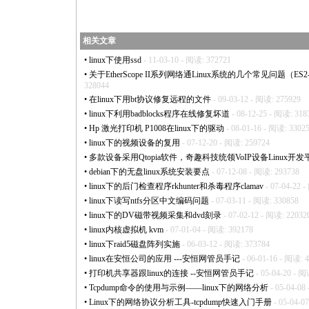
相关文章
•
linux下使用ssd
- 11-03-10 - 阅读: 372721
•
关于EtherScope II系列网络通Linux系统的几个常见问题（ES2-LAN,
328044
•
在linux下用bt协议修复远程的文件
- 09-03-12 - 阅读: 275929
•
linux下利用badblocks程序在线修复坏道
- 08-12-25 - 阅读: 318
•
Hp 激光打印机 P1008在linux下的驱动
- 08-01-16 - 阅读: 3302
•
linux下的视频设备的复用
- 07-12-20 - 阅读: 259724
•
多款设备采用Qtopia软件，奇趣科技统领VoIP设备Linux开发
•
debian下的无盘linux系统安装要点
- 07-12-08 - 阅读: 293738
•
linux下的后门检查程序rkhunter和杀毒程序clamav
- 07-04-22 
•
linux下读写ntfs分区中文编码问题
- 07-03-11 - 阅读: 330858
•
linux下的DV磁带视频采集和dvd刻录
- 07-02-12 - 阅读: 22032
•
linux内核虚拟机 kvm
- 07-01-04 - 阅读: 392178
•
linux下raid5磁盘阵列实施
- 06-03-12 - 阅读: 373784
•
linux在安恒公司的应用 ---安恒网管员手记
- 06-01-16 - 阅读: 
•
打印机共享器跟linux的连接 --安恒网管员手记
- 05-04-20 - 阅
•
Tcpdump命令的使用与示例——linux下的网络分析
- 05-04-08
•
Linux下的网络协议分析工具-tcpdump快速入门手册
- 05-04-0