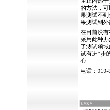
阻止内部干
的方法，可
果测试不到
果测试到外
在目前没有
采用此种办
了测试领域
试有进
*
步
心。
电话：010-
https://anheng.com.cn/news/html/troubleshooti
相关文章