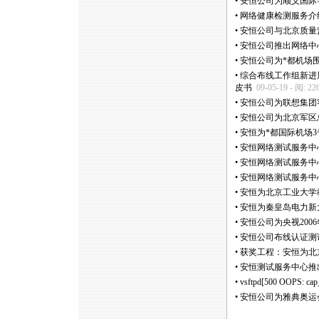
•
安恒公司为顺义国际
•
网络健康检测服务介
•
安恒公司与北京质量
•
安恒公司推出网络中
•
安恒公司为
*
都机场
•
综合布线工作组新进
皮书
09-05-19 - 阅: 22
•
安恒公司为联想集团
•
安恒公司为北京军区
•
安恒为
*
都国际机场3
•
安恒网络测试服务中
•
安恒网络测试服务中
•
安恒网络测试服务中
•
安恒为北京工业大学
•
安恒为秦皇岛电力新
•
安恒公司为央视20
•
安恒公司布线认证测
•
获奖工程：安恒为北
•
安恒测试服务中心推
•
vsftpd[500 OOPS:
•
安恒公司为雅典奥运