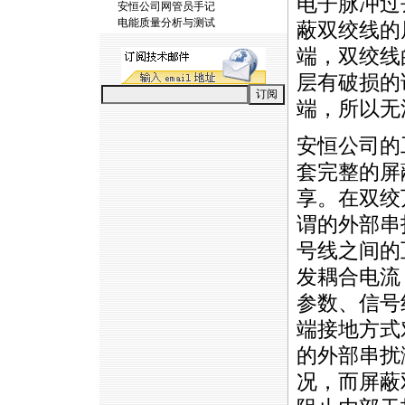
电子脉冲过
安恒公司网管员手记
电能质量分析与测试
蔽双绞线的
端，双绞线
层有破损的
端，所以无
安恒公司的
套完整的屏
享。在双绞
谓的外部串
号线之间的
发耦合电流
参数、信号
端接地方式
的外部串扰
况，而屏蔽