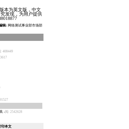
版本为英文版，中文
研究发现，为用户提供
18877
编辑:
网络测试事业部市场部
: 408449
3617
0
91527
具
-
阅: 2542628
打印本文