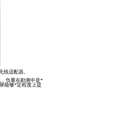
无线适配器。
测试，负重在勘测中是
*
屏能够
*
定程度上提