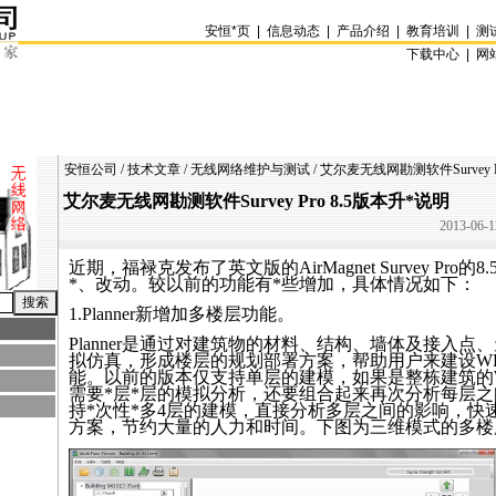
安恒
*
页
|
信息动态
|
产品介绍
|
教育培训
|
测
下载中心 |
网
安恒公司
/
技术文章
/
无线网络维护与测试
/ 艾尔麦无线网勘测软件Survey P
艾尔麦无线网勘测软件Survey Pro 8.5版本升
*
说明
2013-06-1
近期，福禄克发布了英文版的AirMagnet
Survey
Pro的
*
、改动。较以前的功能有
*
些增加，具体情况如下：
1.Planner新增加多楼层功能。
Planner是通过对建筑物的材料、结构、墙体及接入点
拟仿真，形成楼层的规划部署方案，帮助用户来建设W
能。以前的版本仅支持单层的建模，如果是整栋建筑的
需要
*
层
*
层的模拟分析，还要组合起来再次分析每层之
持
*
次性
*
多4层的建模，直接分析多层之间的影响，快
方案，节约大量的人力和时间。下图为三维模式的多楼