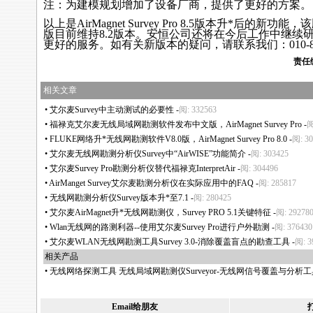
注：为建模规划增加了设备厂商，提供了更好的方案。
以上是AirMagnet
Survey
Pro 8.5版本升
*
后的新功能，该
版目前维持8.2版本。安恒公司还将在今后工作中继续
更好的服务。如有关新版本的疑问，请联系我们：010-880
责任
相关文章
•
艾尔麦Survey中主动测试的必要性
-
阅: 332563
•
福禄克艾尔麦无线局域网勘测软件发布中文版，AirMagnet Survey Pro
-
阅
•
FLUKE网络升
*
无线网勘测软件V8.0版，AirMagnet Survey Pro 8.0
-
阅: 30
•
艾尔麦无线网勘测分析仪Survey中“AirWISE”功能简介
-
阅: 303425
•
艾尔麦Survey Pro勘测分析仪替代福禄克InterpretAir
-
阅: 304496
•
AirManget Survey艾尔麦勘测分析仪在实际应用中的FAQ
-
阅: 285817
•
无线网勘测分析仪Survey版本升
*
至7.1
-
阅: 280425
•
艾尔麦AirMagnet升
*
无线网勘测仪，Survey PRO 5.1关键特征
-
阅: 29278
•
Wlan无线网的路测利器--使用艾尔麦Survey Pro进行户外勘测
-
阅: 376430
•
艾尔麦WLAN无线网勘测工具Survey 3.0-消除覆盖盲点的勘查工具
-
阅: 3
相关产品
•
无线网络探测工具 无线局域网勘测仪Surveyor-无线网信号覆盖与分析工
Email给朋友