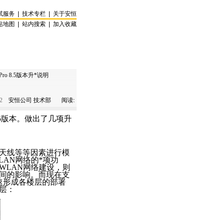
试服务
|
技术专栏
|
关于安恒
站地图
|
站内搜索
|
加入收藏
ro 8.5版本升
*
说明
2
安恒公司 技术部 阅读:
8.5版本。做出了几项升
、天线等等因素进行模
LAN网络的
*
项功
WLAN网络建设，则
间的影响。而现在支
速形成各楼层的部署
层：