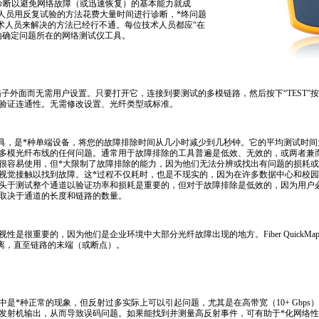
诊断以避免网络故障（或迅速恢复）的基本能力就成
人员用反复试验的方法花费大量时间进行诊断，
*
终问题
的技术人员来解决的方法已经行不通。每位技术人员都应“在
内确定问题所在的网络测试仪工具。
直接用在箱子外面而无需用户设置。只要打开它，连接到要测试的多模链路，然后按下“TEST
验证连通性。无需修改设置、光纤类型或标准。
除工具，是
*
种单端设备，将您的故障排除时间从几小时减少到几秒钟。它的平均测试时间
多模光纤布线的任何问题。通常用于故障排除的工具普遍是低效、无效的，或两者兼
很容易使用，但
*
大限制了故障排除的能力，因为他们无法分辨或找出有问题的损耗或
视觉接触以找到故障。这
*
过程不仅耗时，也是不现实的，因为在许多数据中心和校园
头于测试整个通道以验证功率和损耗是重要的，但对于故障排除是低效的，因为用户
取决于通道的长度和链路的数量。
性是很重要的，因为他们是企业环境中大部分光纤故障出现的地方。Fiber QuickMa
距离，直至链路的末端（或断点）。
中是
*
种正常的现象，但反射过多实际上可以引起问题，尤其是在高带宽（10+ Gbp
发射机输出，从而导致误码问题。如果能找到并测量高反射事件，可有助于
*
化网络性