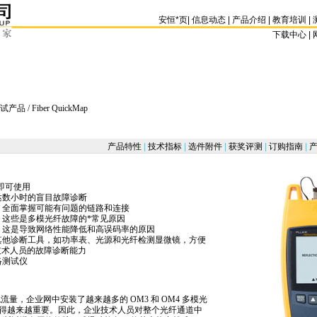
安恒
*
页
|
信息动态
|
产品介绍
|
教育培训
|
下载中心 | 
试产品
/ Fiber QuickMap
产品特性
|
技术指标
|
选件附件
|
获奖评测
|
订购指南
|
产
置即可使用
达数小时的盲目故障诊断
，全面掌握可能有问题的链路和连接
，这些是多模光纤故障的
*
常见原因
，这是导致网络性能降低和高误码率的原因
其他诊断工具，如功率表、光源和光纤检测显微镜，方便
技术人员的故障诊断能力
络测试仪
 千兆流量，企业网中安装了越来越多的 OM3 和 OM4 多模光
得越来越重要。因此，企业技术人员对整个光纤通道中