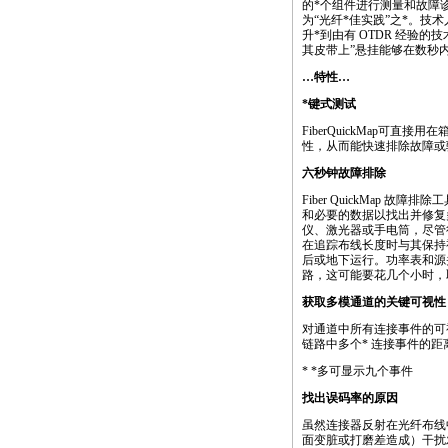
的
*
个组件进行测量和故障
为“光纤
*
佳实践”之
*
。技术
升
*
到由有 OTDR 经验
其皮带上”悬挂能够在数秒
…特性…
*
键式测试
FiberQuickMap可
性，从而能快速排除故障或
六秒钟故障排除
Fiber QuickMap 故障排
和必要的数据以找出并修复
仪、激光器或手电筒，尽管
在追踪布线长度时与其保持
后或地下运行。功率表和源
路，这可能要花几个小时，
获取多模通道的关键可视性
对通道中所有连接事件的可视
链路中多个* 连接事件的
*
*
多可显示九个事件
找出误码率的原因
虽然连接器反射在光纤布线
面变脏或打磨差造成）干扰