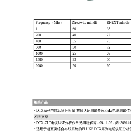
Frequency（Mhz）
Directwitv min.dB
RNEXT min.dB
1
60
85
200
40
77
400
35
75
600
30
72
1000
25
68
1500
23
60
2000
20
60
相关产品
•
DTX系列电缆认证分析仪-布线认证测试专家Fluke电缆测试
相关文章
•
DTX-CLT电缆认证分析仪常见问题解答
- 09-11-02 - 阅: 309144
•
适用于超五类综合布线系统的FLUKE DTX系列电缆认证分析仪D