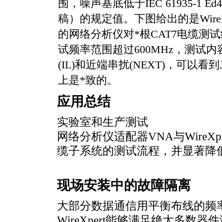
围，噪声基底低于IEC 61935-1 E
稿）的规定值。下图给出的是WireX
的网络分析仪对
*
根CAT7电缆测
试频率范围超过600MHz，测试
(IL)和近端串扰(NEXT)，可以
上是
*
致的。
应用总结
实验室和生产测试
网络分析仪适配器VNA与Wire
缆子系统的测试流程，并显著降
现场安装中的故障隔离
大部分数据通信用平衡布线的频率
WireXpert能够满足绝大多数器