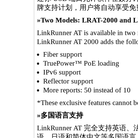
牌支持计划，用户将自动享受免
»Two Models: LRAT-2000 and 
LinkRunner AT is available in t
LinkRunner AT 2000 adds the follo
Fiber support
TruePower™ PoE loading
IPv6 support
Reflector support
More reports: 50 instead of 10
*These exclusive features cannot 
»多国语言支持
LinkRunner AT 完全支
语、日语和简体中文等多国语言。 多