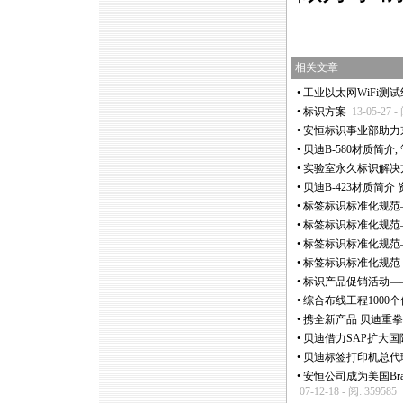
相关文章
•
工业以太网WiFi测
•
标识方案
13-05-27 -
•
安恒标识事业部助力
•
贝迪B-580材质简介
•
实验室永久标识解决
•
贝迪B-423材质简
•
标签标识标准化规范
•
标签标识标准化规范
•
标签标识标准化规范
•
标签标识标准化规范
•
标识产品促销活动——Br
•
综合布线工程1000
•
携全新产品 贝迪重拳出
•
贝迪借力SAP扩大国
•
贝迪标签打印机总代
•
安恒公司成为美国Br
07-12-18 - 阅: 359585