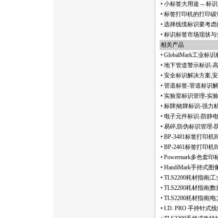
•
小标签大用途 -- 
•
标签打印机的打印碳
•
选择线缆标识要考虑
•
标识标签市场现状与
相关产品
•
GlobalMark工业
•
地下管道警示标识-
•
安全标识解决方案,
•
管道标签-管道标识解
•
实验室标识管理-实
•
标牌|铭牌标识-强力
•
电子元件标识-防静
•
易碎,防伪标识管理-
•
BP-3481标签打印
•
BP-2461标签打印
•
Powermark多色
•
HandiMark手持
•
TLS2200耗材指南
•
TLS2200耗材指南
•
TLS2200耗材指南
•
I.D. PRO 手持