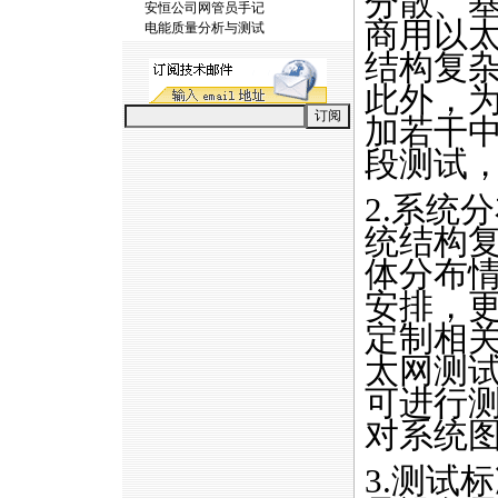
分散、
安恒公司网管员手记
商用以
电能质量分析与测试
结构复
此外，
加若干
段测试
2.系统
统结构
体分布
安排，
定制相
太网测
可进行
对系统
3.测试