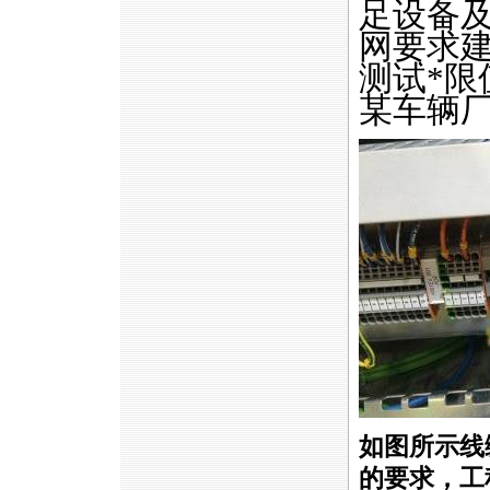
足设备
网要求
测试
*
限
某车辆
如图所示线缆
的要求，工