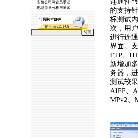
连通性
*
安恒公司网管员手记
电能质量分析与测试
的支持针
标测试
次，用
进行连
界面。支
FTP、H
新增加
务器，
测试较果
AIFF、
MPv2、
https://anheng.com.cn/