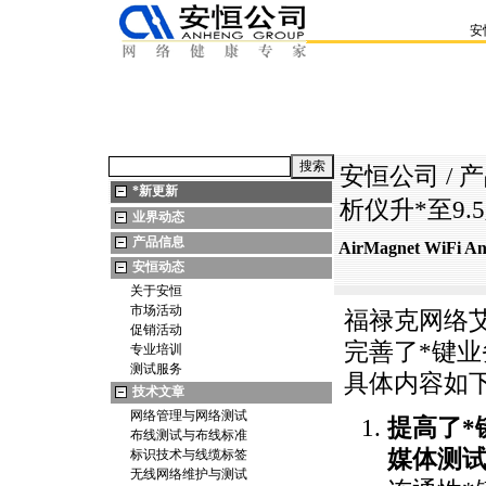
安
安恒公司
/
产
*
新更新
析仪升
*
至9.
业界动态
产品信息
AirMagnet WiFi
安恒动态
关于安恒
市场活动
福禄克网络艾尔麦
促销活动
完善了
*
键业
专业培训
测试服务
具体内容如
技术文章
网络管理与网络测试
提高了
*
布线测试与布线标准
媒体测
标识技术与线缆标签
无线网络维护与测试