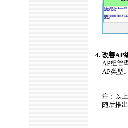
https://anheng.com.cn/
改善AP
AP组管理
AP类型
https://anheng.com.cn/
注：以
随后推
https://anheng.com.cn/news/htm