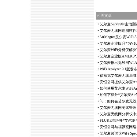
相关文章
•
艾尔麦Survey中主动
•
艾尔麦无线网勘测软件Surv
•
AirMagnet艾尔麦WiFi
•
艾尔麦企业版升
*
为V
•
艾尔麦WiFi分析仪解
•
艾尔麦企业版AME9.0
*
•
艾尔麦推出无线网WLAN频谱
•
WiFi Analyzer 9.
•
福禄克艾尔麦无线局域网勘测
•
安恒公司提供艾尔麦Air
•
如何使用艾尔麦WiFi An
•
如何下载升
*
艾尔麦Ai
•
问：如何在艾尔麦无线网分析
•
艾尔麦无线网测试管理系
•
艾尔麦无线网分析仪中
•
FLUKE网络升
*
艾尔麦至V9
•
安恒公司与福禄克网络公
•
艾尔麦频谱仪WiFi Spec